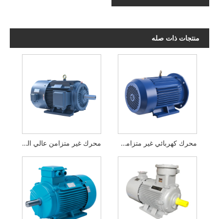
منتجات ذات صله
محرك كهربائي غير متزامن يعمل بالتيار المتردد لآلة الطحن
محرك غير متزامن عالي السرعة IE4 AC