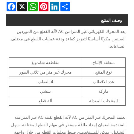
acebook
WhatsApp
X
Pinterest
LinkedIn
Share
وصف المنتج
يعد المحرك الكهربائي غير المتزامن AC لآلة القطع من الموردين
الصينيين مكونًا أساسيًا لتعزيز كفاءة ودقة عمليات القطع في مختلف
الصناعات.
منطقة الإنتاج
مقاطعة شاندونغ
نوع المنتج
محرك غير متزامن ثلاثي الطور
عدد الاقطاب
4 القطب
ماركة
ينتشي
المنتجات المعدلة
آلة قطع
يعتمد المحرك غير المتزامن AC لآلة القطع تقنية AC غير المتزامنة
المتقدمة لضمان إمداد طاقة مستقر في مهام القطع المختلفة. سهل
التشغيل، يمكن للمستخدمين ضبط معلمات القطع من خلال واجهة