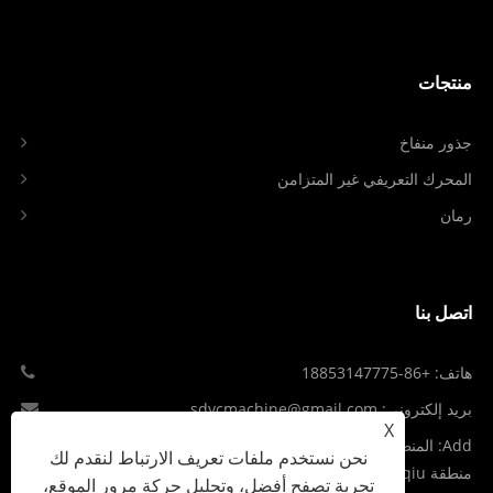
منتجات
جذور منفاخ
المحرك التعريفي غير المتزامن
رمان
اتصل بنا
هاتف: +86-18853147775
بريد إلكتروني: sdycmachine@gmail.com
X
Add: المنطقة الصناعية عند تقاطع S102 وطريق Jiqing السريع في
نحن نستخدم ملفات تعريف الارتباط لنقدم لك
منطقة Zhangqiu، مدينة Jinan، مقاطعة Shandong، الصين
تجربة تصفح أفضل، وتحليل حركة مرور الموقع،