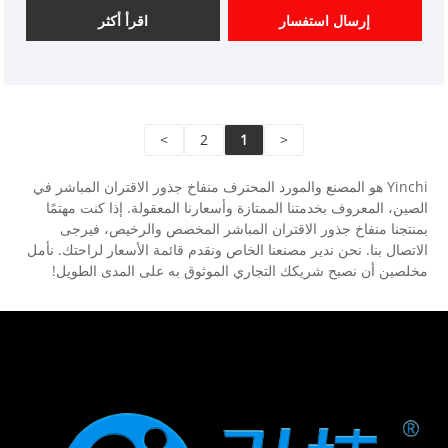
وجودته.
إرسال استفسار
اقرأ أكثر
>
2
1
<
Yinchi هو المصنع والمورد المحترف منفاخ جذور الاقتران المباشر في
الصين، المعروف بخدمتنا الممتازة وأسعارنا المعقولة. إذا كنت مهتمًا
بمنتجنا منفاخ جذور الاقتران المباشر المخصص والرخيص، فيرجى
الاتصال بنا. نحن ندير مصنعنا الخاص ونقدم قائمة الأسعار لراحتك. نأمل
مخلصين أن نصبح شريكك التجاري الموثوق به على المدى الطويل!