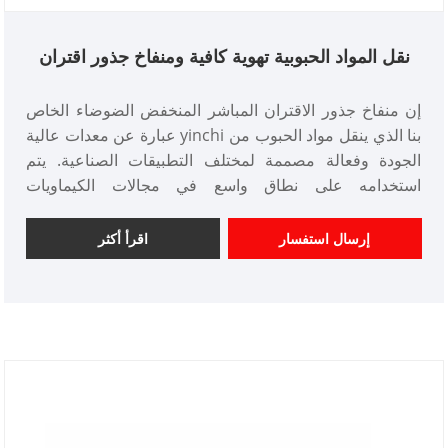
نقل المواد الحبوبية تهوية كافية ومنفاخ جذور اقتران
مباشر منخفض الضوضاء
إن منفاخ جذور الاقتران المباشر المنخفض الضوضاء الخاص
بنا الذي ينقل مواد الحبوب من yinchi عبارة عن معدات عالية
الجودة وفعالة مصممة لمختلف التطبيقات الصناعية. يتم
استخدامه على نطاق واسع في مجالات الكيماويات
والبتروكيماويات وحماية البيئة وغيرها من الصناعات بسبب
أدائها الموثوق به وجودتها الممتازة.
إرسال استفسار
اقرأ أكثر