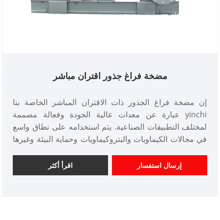
مضخة فراغ جذور اقتران مباشر
إن مضخة فراغ الجذور ذات الاقتران المباشر الخاصة بنا
yinchi عبارة عن معدات عالية الجودة وفعالة مصممة
لمختلف التطبيقات الصناعية. يتم استخدامه على نطاق واسع
في مجالات الكيماويات والبتروكيماويات وحماية البيئة وغيرها
من الصناعات بسبب أدائها الموثوق به وجودتها الممتازة.
إرسال استفسار
اقرأ أكثر