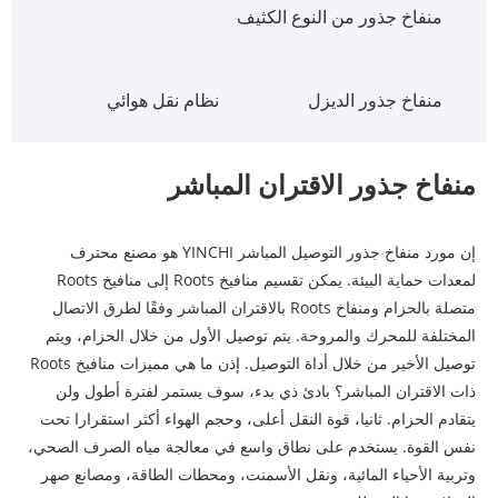
منفاخ جذور من النوع الكثيف
منفاخ جذور الديزل
نظام نقل هوائي
منفاخ جذور الاقتران المباشر
إن مورد منفاخ جذور التوصيل المباشر YINCHI هو مصنع محترف
لمعدات حماية البيئة. يمكن تقسيم منافيخ Roots إلى منافيخ Roots
متصلة بالحزام ومنفاخ Roots بالاقتران المباشر وفقًا لطرق الاتصال
المختلفة للمحرك والمروحة. يتم توصيل الأول من خلال الحزام، ويتم
توصيل الأخير من خلال أداة التوصيل. إذن ما هي مميزات منافيخ Roots
ذات الاقتران المباشر؟ بادئ ذي بدء، سوف يستمر لفترة أطول ولن
يتقادم الحزام. ثانيا، قوة النقل أعلى، وحجم الهواء أكثر استقرارا تحت
نفس القوة. يستخدم على نطاق واسع في معالجة مياه الصرف الصحي،
وتربية الأحياء المائية، ونقل الأسمنت، ومحطات الطاقة، ومصانع صهر