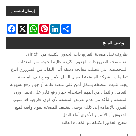
إرسال استفسار
acebook
WhatsApp
X
Pinterest
LinkedIn
Share
وصف المنتج
ظروف نقل مضخة التفريغ ذات الجذور الكثيفة من Yinchi.
تعد مضخة التفريغ ذات الجذور الكثيفة عالية الجودة من المعدات
المتخصصة التي تتطلب معالجة دقيقة أثناء النقل. من الضروري اتباع
تعليمات الشركة المصنعة لضمان النقل الآمن ومنع تلف المضخة.
يجب تثبيت المضخة بشكل آمن على منصة نقالة أو جهاز رفع لسهولة
التعامل والنقل. من المهم استخدام جهاز رفع قادر على تحمل وزن
المضخة والتأكد من عدم تعرض المضخة لأي قوى خارجية قد تسبب
الضرر. بالإضافة إلى ذلك، يوصى بتغليف المضخة بمواد واقية لمنع
الخدوش أو الأضرار الأخرى أثناء النقل.
منفاخ الجذور الكثيفة ذو الكفاءة العالية