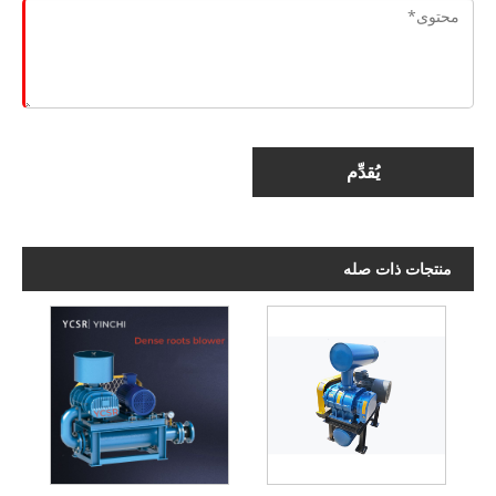
يُقدِّم
منتجات ذات صله