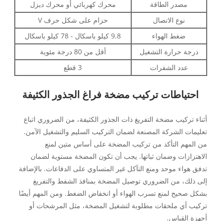
مصدر الطاقة
محرك كهربائي أو محرك ديزل
نوع الاتصال
حزام على شكل حرف V
ضغط الهواء
9.8 كيلو باسكال - 78 كيلو باسكال
درجة حرارة التشغيل
أقل من 80 درجة مئوية
عدد الشفرات
3 قطع
احتياطات تركيب مضخة فراغ الجذور الكثيفة
أثناء تركيب مضخة التفريغ ذات الجذور الكثيفة، من الضروري اتباع
تعليمات الشركة المصنعة لضمان التركيب السليم والتشغيل الآمن.
من المهم التأكد من تركيب المضخة على أساس متين لمنع
الاهتزازات وضمان ثباتها. يجب أن تكون المضخة مستوية لضمان
تدفق هواء موحد ومنع التآكل غير المتساوي على الدفاعات. بالإضافة
إلى ذلك، من الضروري توصيل المضخة بمنافذ الشفط والتفريغ
بشكل صحيح لمنع تسرب الهواء أو انخفاض الضغط. ومن المهم أيضًا
تركيب أي ملحقات مطلوبة لتشغيل المضخة، مثل المرشحات أو
أجهزة القياس.