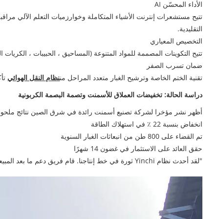
الأداء المحسّن AI
التقليدية.
التخصيص المعياري
تتيح التكوينات المصممة للمواد المتنوعة (المساحيق ، الحبيبات ، الكريات الهشة) النشر السريع وقابلي
ضمان تسرب الصفر
تقنية الختم الخاصة وترشيح الغبار متعدد المراحل من
نظام النقل الهوائي
تأكد من انبعا
دراسة الحالة: تخفيضات العملاق للأسمنت وتصمة البصمة الكربونية
أظهر نشر مؤخرا لشركة تصنيع أسمنت رائدة في شرق الصين نتائج ملحو
انخفاض بنسبة 22 ٪ في استهلاك الطاقة
تم القضاء على 800 طن من انبعاثات الغبار السنوية
حقق العائد على الاستثمار في غضون 14 شهرًا
"لقد أحدث نظام Yinchi ثورة في خط إنتاجنا. قام فريق دعم ما بعد المبيعات بحل المشكلات في غضون 24 ساعة-شراكة في Trantly" ، أشار مدير عمليات المصنع.