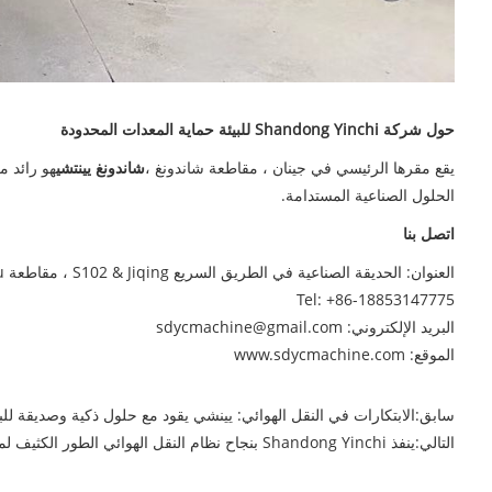
حول شركة Shandong Yinchi للبيئة حماية المعدات المحدودة
يقع مقرها الرئيسي في جينان ، مقاطعة شاندونغ ،
شاندونغ يينتشي
الحلول الصناعية المستدامة.
اتصل بنا
العنوان: الحديقة الصناعية في الطريق السريع S102 & Jiqing ، مقاطعة Zhangqiu ، جينان ، شاندونغ ، الصين
Tel: +86-18853147775
البريد الإلكتروني: sdycmachine@gmail.com
الموقع: www.sdycmachine.com
سابق:
الابتكارات في النقل الهوائي: يينشي يقود مع حلول ذكية وصديقة للبي
التالي:
ينفذ Shandong Yinchi بنجاح نظام النقل الهوائي الطور الكثيف لمصنع الأسمنت في مقاطعة Jiangxi