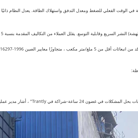
ة التوسع. يقلل العملاء من التكاليف المقدمة بنسبة 15-20 ٪ من خلال التصميمات المرنة التي تميز الصناعة.
ثات أقل من 5 ملغ/متر مكعب ، متجاوزًا معايير الصين GB16297-1996. مثالية للصناعات التي تواجه الامتثال الصارم ESG.
ظة: