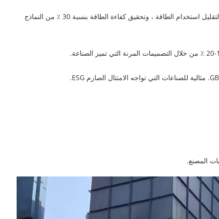
تتيح مستشعرات إنترنت الأشياء المتكاملة وخوارزميات التعلم الآلي مراقبة في الوقت الفعلي للضغط ومعدل التدفق واستهلاك الطاقة. يعدل النظام ذاتيًا لتقليل استخدام الطاقة ، وتحقيق كفاءة الطاقة بنسبة 30 ٪ من النماذج