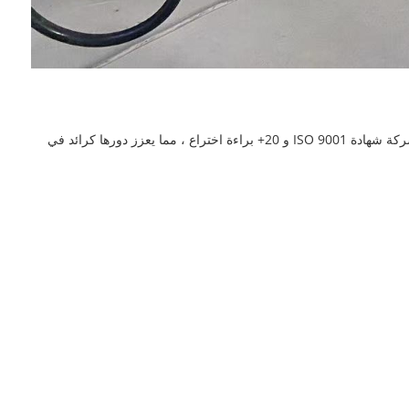
هو رائد معترف به عالميًا في أنظمة النقل الهوائية والتحكم في الغبار الصناعي. تمتلك الشركة شهادة ISO 9001 و 20+ براءة اختراع ، مما يعزز دورها كرائد في