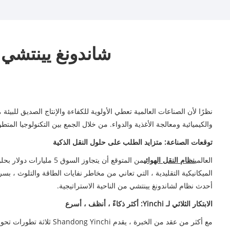
شاندونغ يينتشي 
نظرًا لأن الصناعات العالمية تعطي الأولوية للكفاءة والإنتاج الصديق للبيئة ، تكشف شركة Shandong Yinchi للبي
والكيميائية ومعالجة الأغذية والدواء. من خلال الجمع بين التكنولوجيا المتط
توقعات الصناعة: متزايد الطلب على حلول النقل الذكية
العالمي
نظام النقل الهوائي
الميكانيكية التقليدية ، التي تعاني من مخاطر نفايات الطاقة والتلوث ، 
أحدث نظام لشاندونغ يينتشي من الناحية الاستراتيجية.
الابتكار الثلاثي لـ Yinchi: أكثر ذكاءً ، أنظف ، أسرع
مع أكثر من عقد من الخبرة ، يقدم Shandong Yinchi ثلاثة تطورات تحويلية: