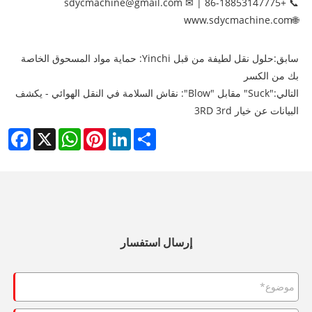
📞 +86-18853147775 | ✉ sdycmachine@gmail.com
www.sdycmachine.com
🌐
سابق:
حلول نقل لطيفة من قبل Yinchi: حماية مواد المسحوق الخاصة
بك من الكسر
التالي:
"Suck" مقابل "Blow": نقاش السلامة في النقل الهوائي - يكشف
البيانات عن خيار 3RD 3rd
cebook
WhatsApp
X
Pinterest
LinkedIn
Share
إرسال استفسار