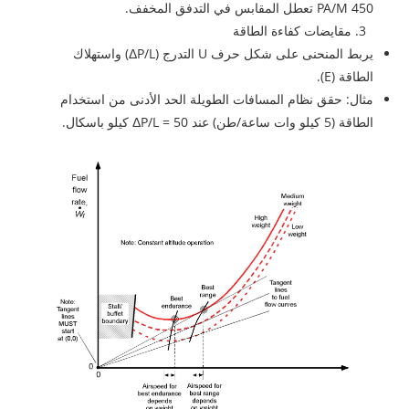
450 PA/M تعطل المقابس في التدفق المخفف.
3. مقايضات كفاءة الطاقة
يربط المنحنى على شكل حرف U التدرج (ΔP/L) واستهلاك
الطاقة (E).
مثال: حقق نظام المسافات الطويلة الحد الأدنى من استخدام
الطاقة (5 كيلو وات ساعة/طن) عند ΔP/L = 50 كيلو باسكال.