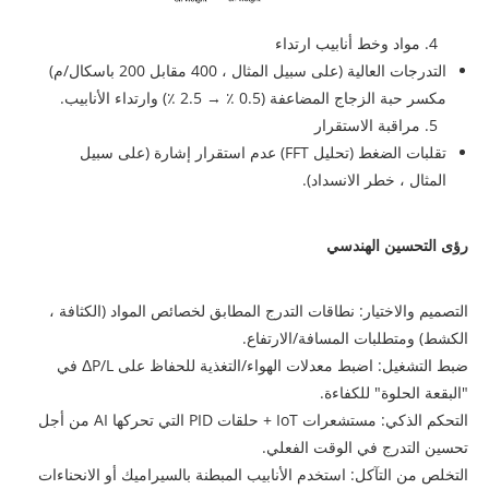
4. مواد وخط أنابيب ارتداء
التدرجات العالية (على سبيل المثال ، 400 مقابل 200 باسكال/م)
مكسر حبة الزجاج المضاعفة (0.5 ٪ → 2.5 ٪) وارتداء الأنابيب.
5. مراقبة الاستقرار
تقلبات الضغط (تحليل FFT) عدم استقرار إشارة (على سبيل
المثال ، خطر الانسداد).
رؤى التحسين الهندسي
التصميم والاختيار: نطاقات التدرج المطابق لخصائص المواد (الكثافة ،
الكشط) ومتطلبات المسافة/الارتفاع.
ضبط التشغيل: اضبط معدلات الهواء/التغذية للحفاظ على ΔP/L في
"البقعة الحلوة" للكفاءة.
التحكم الذكي: مستشعرات IoT + حلقات PID التي تحركها AI من أجل
تحسين التدرج في الوقت الفعلي.
التخلص من التآكل: استخدم الأنابيب المبطنة بالسيراميك أو الانحناءات