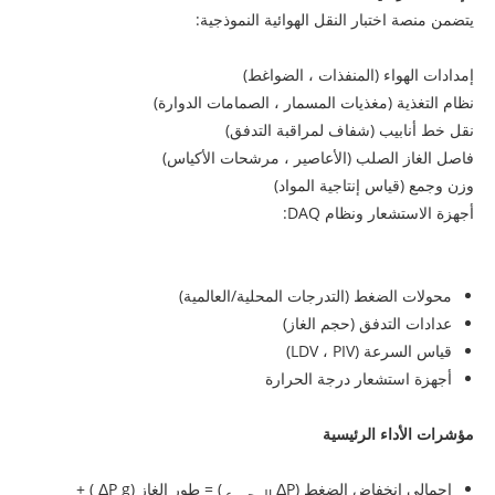
يتضمن منصة اختبار النقل الهوائية النموذجية:
إمدادات الهواء (المنفذات ، الضواغط)
نظام التغذية (مغذيات المسمار ، الصمامات الدوارة)
نقل خط أنابيب (شفاف لمراقبة التدفق)
فاصل الغاز الصلب (الأعاصير ، مرشحات الأكياس)
وزن وجمع (قياس إنتاجية المواد)
أجهزة الاستشعار ونظام DAQ:
محولات الضغط (التدرجات المحلية/العالمية)
عدادات التدفق (حجم الغاز)
قياس السرعة (LDV ، PIV)
أجهزة استشعار درجة الحرارة
مؤشرات الأداء الرئيسية
إجمالي انخفاض الضغط (ΔP
) = طور الغاز (ΔP
g ) +
المجموع