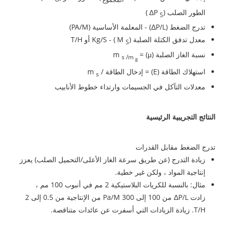
الطور الصلب (ΔP
)
S
تدرج الضغط (ΔP/L) - المعلمة الأساسية (PA/M)
معدل تدفق الكتلة الصلبة (M
) - Kg/S أو T/H
S
نسبة الغاز الصلبة (μ) = m
s /m
g
استهلاك الطاقة (E) = إدخال الطاقة / m
s
معدلات التآكل في الجسيمات وارتداء خطوط الأنابيب
النتائج التجريبية الرئيسية
تدرج الضغط مقابل القدرات
زيادة التدرج (عن طريق سرعة الغاز الأعلى/التحميل الصلب) يعزز
إنتاجية المواد ، ولكن غير خطية.
مثال: بالنسبة للكريات البلاستيكية 2 مم في أنبوب 100 مم ،
زادت ΔP/L من 100 إلى 300 Pa/M من الإنتاجية من 0.5 إلى 2
T/H. زيادة الزيادات التي أسفرت عن عائدات متناقصة.