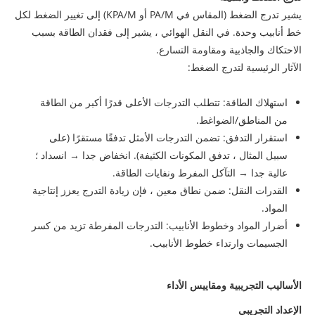
يشير تدرج الضغط (المقاس في PA/M أو KPA/M) إلى تغيير الضغط لكل
خط أنابيب وحدة. في النقل الهوائي ، يشير إلى فقدان الطاقة بسبب
الاحتكاك والجاذبية ومقاومة التسارع.
الآثار الرئيسية لتدرج الضغط:
استهلاك الطاقة: تتطلب التدرجات الأعلى قدرًا أكبر من الطاقة
من المناطق/الضواغط.
استقرار التدفق: تضمن التدرجات الأمثل تدفقًا مستقرًا (على
سبيل المثال ، تدفق المكونات الكثيفة). انخفاض جدا → انسداد ؛
عالية جدا → التآكل المفرط ونفايات الطاقة.
القدرات النقل: ضمن نطاق معين ، فإن زيادة التدرج يعزز إنتاجية
المواد.
أضرار المواد وخطوط الأنابيب: التدرجات المفرطة تزيد من كسر
الجسيمات وارتداء خطوط الأنابيب.
الأساليب التجريبية ومقاييس الأداء
الإعداد التجريبي