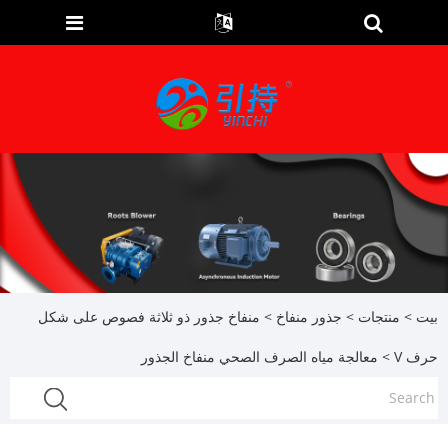
بيت
>
منتجات
>
جذور منفاخ
>
منفاخ جذور ذو ثلاثة فصوص على شكل
حرف V
> معالجة مياه الصرف الصحي منفاخ الجذور