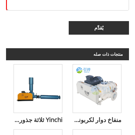
يُقدِّم
منتجات ذات صله
منفاخ دوار لكربونات الكالسيوم ينقل ثلاثة فصوص على شكل حزام على شكل V
Yinchi ثلاثة جذور الفص منفاخ الهواء