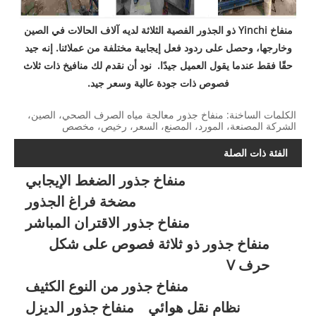
منفاخ Yinchi ذو الجذور الفصية الثلاثة لديه آلاف الحالات في الصين
وخارجها، وحصل على ردود فعل إيجابية مختلفة من عملائنا. إنه جيد
حقًا فقط عندما يقول العميل جيدًا. نود أن نقدم لك منافيخ ذات ثلاث
فصوص ذات جودة عالية وسعر جيد.
الكلمات الساخنة: منفاخ جذور معالجة مياه الصرف الصحي، الصين،
الشركة المصنعة، المورد، المصنع، السعر، رخيص، مخصص
الفئة ذات الصلة
منفاخ جذور الضغط الإيجابي
مضخة فراغ الجذور
منفاخ جذور الاقتران المباشر
منفاخ جذور ذو ثلاثة فصوص على شكل
حرف V
منفاخ جذور من النوع الكثيف
نظام نقل هوائي
منفاخ جذور الديزل