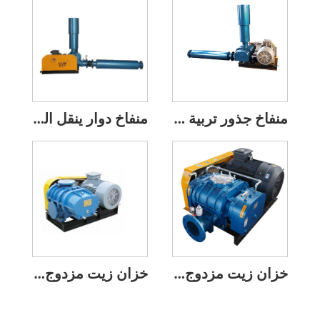
منفاخ جذور تربية الأحياء المائية لبركة الأسماك والروبيان
منفاخ دوار ينقل الرماد المتطاير بثلاثة جذور على شكل V
خزان زيت مزدوج مبرد بالماء، منفاخ دوار ثلاثي الفصوص على شكل حزام على شكل V
خزان زيت مزدوج، منفاخ دوار بجذور على شكل حرف V وثلاثة فصوص