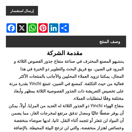
إرسال استفسار
acebook
WhatsApp
X
Pinterest
LinkedIn
Share
وصف المنتج
مقدمة الشركة
هو المصنع المحترف في صناعة منفاخ جذور الفصوص الثلاثة و
ينتشي
المزود في الصين. مع فريق البحث والتطوير ذو الخبرة في هذا
المجال، يمكننا تزويد العملاء المحليين والأجانب بالمنتجات الأكثر
فعالية من حيث التكلفة. كمصنع في الصين، تتمتع Yinchi بقدرة مرنة
على تخصيص التعريشة ذات الجذور الفصوصية الثلاثة بمظهر وأبعاد
مختلفة وفقًا لمتطلبات العملاء.
منفاخ الهواء Yinchi ذو الجذور الثلاثة له العديد من المزايا. أولاً، يمكن
أن يوفر ضغطًا عاليًا ومعدل تدفق مرتفع لمخرجات الغاز، مما يضمن
أن المواد لن تتعثر أو تتجمد أثناء النقل. ثانيا، لديها ضوضاء منخفضة
وخصائص اهتزاز منخفضة، والتي لن تزعج البيئة المحيطة. بالإضافة